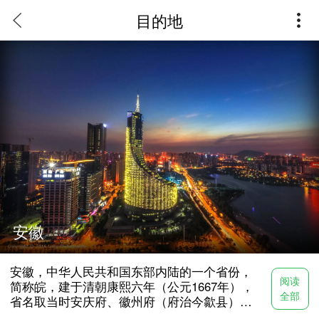
目的地
安徽
安徽，中华人民共和国东部内陆的一个省份，
阅读
简称皖，建于清朝康熙六年（公元1667年），
全部
省名取当时安庆府、徽州府（府治今歙县）两
府首字合成，因当时省会安庆府境内有皖山、