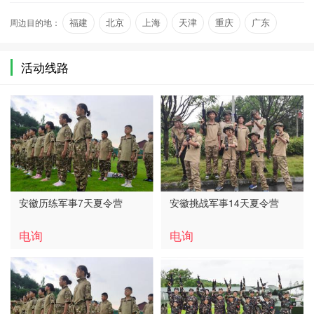
春秋时期有皖国而简称皖。 …
周边目的地：
福建
北京
上海
天津
重庆
广东
活动线路
安徽历练军事7天夏令营
安徽挑战军事14天夏令营
电询
电询