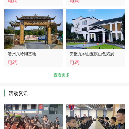
电询
电询
滁州八岭湖基地
安徽九华山五溪山色拓展基
地
电询
电询
查看更多
活动资讯