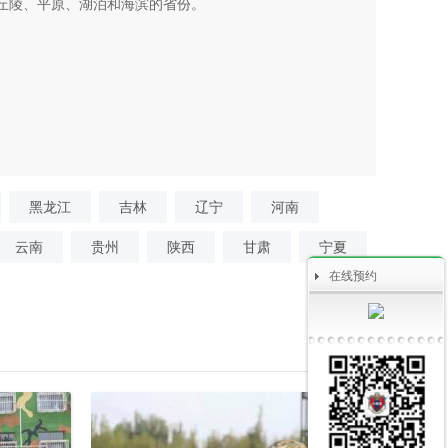
丘陵、平原、湖泊和海滨的省份。
黑龙江
吉林
辽宁
河南
云南
贵州
陕西
甘肃
宁夏
在线预约
更多