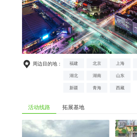
福建
北京
上海
周边目的地：
湖北
湖南
山东
新疆
青海
西藏
活动线路
拓展基地