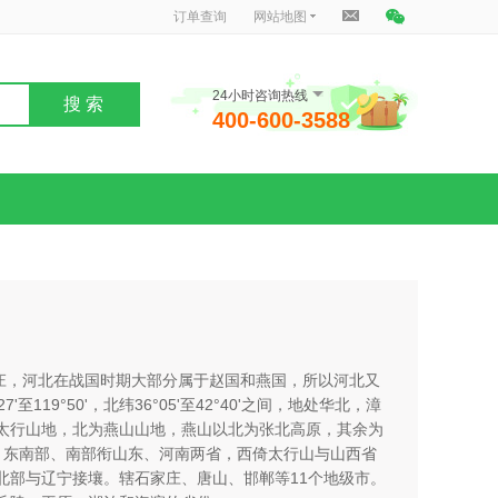
订单查询
网站地图
24小时咨询热线
搜 索
400-600-3588
石家庄，河北在战国时期大部分属于赵国和燕国，所以河北又
至119°50'，北纬36°05'至42°40'之间，地处华北，漳
太行山地，北为燕山山地，燕山以北为张北高原，其余为
米。东南部、南部衔山东、河南两省，西倚太行山与山西省
北部与辽宁接壤。辖石家庄、唐山、邯郸等11个地级市。