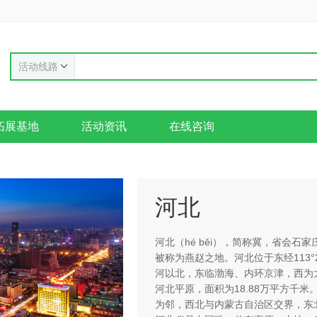
活动线路
拓展基地
活动资讯
在线咨询
河北
河北（hé běi），简称冀，省会
被称为燕赵之地。河北位于东经113°27'
河以北，东临渤海、内环京津，西为
河北平原，面积为18.88万平方千
为邻，西北与内蒙古自治区交界，东