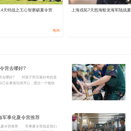
14天特战之王心智磨砺夏令营
上海戎拓7天怒海蛟龙海军陆战
电询
令营去哪好?
去哪好? 对孩子而言最好奇的是
自己在暑假玩得开心，渡过一个愉快
海军事化夏令营推荐
化夏令营推荐 军事夏令营就是我们