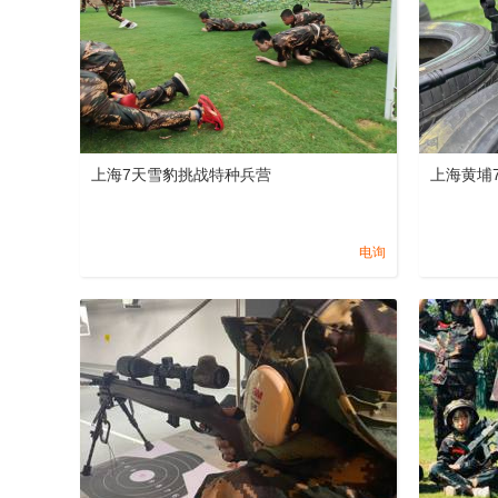
上海7天雪豹挑战特种兵营
上海黄埔
电询