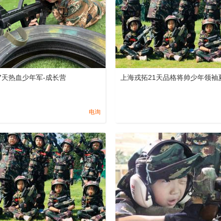
7天热血少年军-成长营
上海戎拓21天品格将帅少年领袖
电询