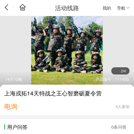
活动线路
我的
导航
2
/
4
14天13晚
产品编号：111433
上海戎拓14天特战之王心智磨砺夏令营
电询
0人参加
用户问答
0条问答