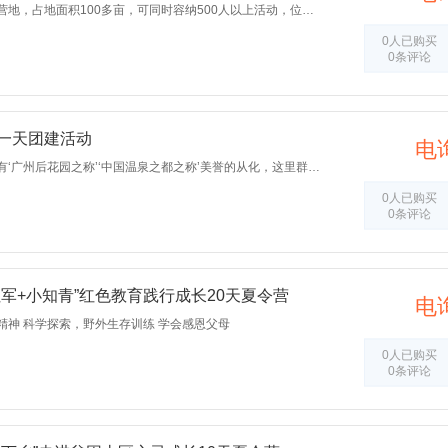
中山三乡金紫荆拓展营地，占地面积100多亩，可同时容纳500人以上活动，位于风景优美的石人山脚下，依山傍水、空气清新，是团队活动、亲子游玩的最佳选择。
0人已购买
0条评论
 一天团建活动
电
天湖拓展基地位于素有‘广州后花园之称’‘中国温泉之都之称’美誉的从化，这里群山环峙，峰峦叠嶂，飞瀑流泉与湖光山色交相辉映，自然风光优美怡人，负离子近万个/MM3，让您尽情享受生态大自然青山绿水的无限风光，形成一个以拓展、旅游相结合的主题景点。
0人已购买
0条评论
小红军+小知青”红色教育践行成长20天夏令营
电
精神 科学探索，野外生存训练 学会感恩父母
0人已购买
0条评论