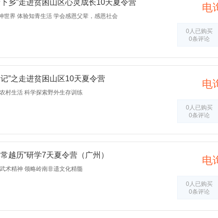
知青下乡”走进贫困山区心灵成长10天夏令营
电
神世界 体验知青生活 学会感恩父辈，感恩社会
0人已购买
0条评论
形记”之走进贫困山区10天夏令营
电
农村生活 科学探索野外生存训练
0人已购买
0条评论
，非常越历”研学7天夏令营（广州）
电
武术精神 领略岭南非遗文化精髓
0人已购买
0条评论