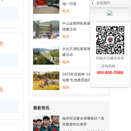
在线预约
地一日游
电询
中山金紫荆拓展基地 一天
团建活动
电询
询
从化天湖拓展基地 一天团
建活动
扫描关注微信咨询
电询
咨询热线：
400-600-3588
2023长征精神“小红军+小
知青”红色教育践行成长20
天夏令营
电询
询
最新资讯
福州军训夏令营哪家好？真
实数据对比推荐