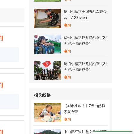
厦门小精英王牌野战军夏令
营（7-28天营）
电询
询
福州小精英蛟龙特战营（21
天好习惯养成营）
电询
厦门小精英蛟龙特战营（21
天好习惯养成营）
电询
询
相关线路
【城市小农夫】7天自然探
索夏令营
电询
询
中山新征途红色文化实践营