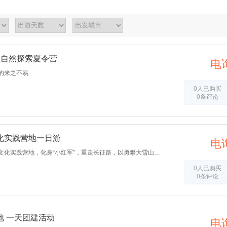
天自然探索夏令营
电
的来之不易
0人已购买
0条评论
化实践营地一日游
电
到中山市新征途红色文化实践营地，化身“小红军”，重走长征路，以勇攀大雪山、追击炮大战、农耕体验等活动，感受长征的艰苦卓越和伟大长征精神。
0人已购买
0条评论
地 一天团建活动
电