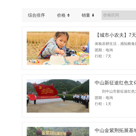
综合排序
价格
销量
【城市小农夫】7
体验农耕生活，感知粮食
团期：电询
行程：7天
中山新征途红色文
团期：电询
行程：1天
中山金紫荆拓展基