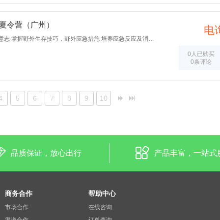
8天夏令营（广州）
电
培养营员自控能力，磨练意志 掌握野外生存技巧，野外应急措施 培养应急反应及消防逃生等能力
0人已购买
0条评论
4
5
6
7
8
9
10
品质保证，放心出行
产品丰富，一站式
商务合作
帮助中心
市场合作
在线咨询