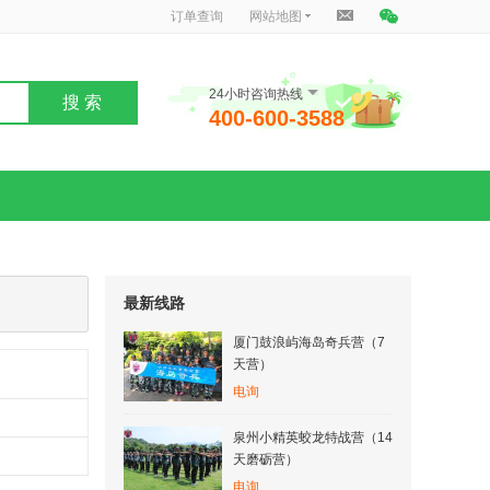
订单查询
网站地图
24小时咨询热线
搜 索
400-600-3588
最新线路
厦门鼓浪屿海岛奇兵营（7
天营）
电询
泉州小精英蛟龙特战营（14
天磨砺营）
电询