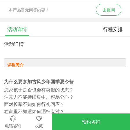
本产品暂无问答内容！
去提问
活动详情
行程安排
活动详情
课程简介
为什么要参加古风少年国学夏令营
您家孩子是否也会有类似的状态？
注意力不能持续集中、容易分心？
面对长辈不知如何行礼回应？
在家里不知道如何洒扫应对？
对人对事，缺乏感恩或敬畏之心？
预约咨询
面对校园欺凌，不知如何应对？不能保护自己？
电话咨询
收藏