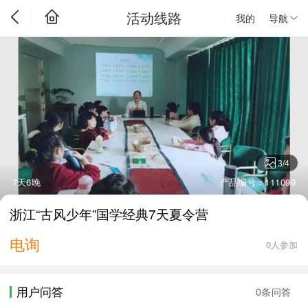
活动线路
我的
导航
3
/
4
7天6晚
产品编号：111099
浙江“古风少年”国学经典7天夏令营
电询
0人参加
用户问答
0条问答