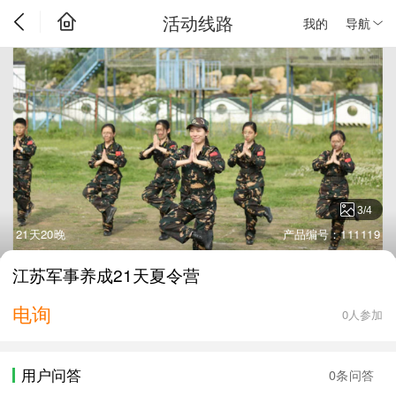
活动线路
我的
导航
3
/
4
21天20晚
产品编号：111119
江苏军事养成21天夏令营
电询
0人参加
用户问答
0条问答