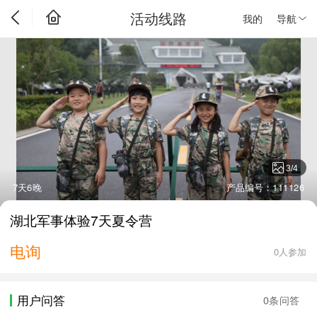
活动线路
我的
导航
3
/
4
7天6晚
产品编号：111126
湖北军事体验7天夏令营
电询
0人参加
用户问答
0条问答