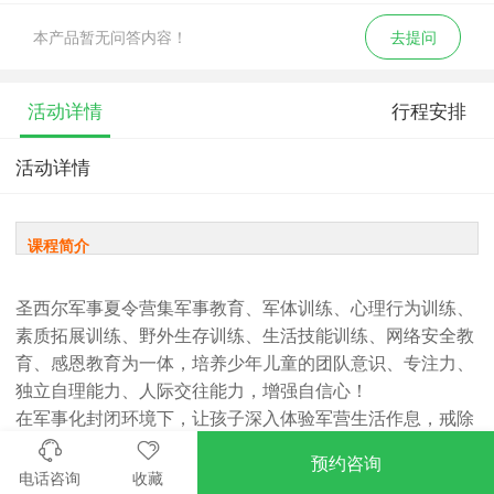
本产品暂无问答内容！
去提问
活动详情
行程安排
活动详情
课程简介
圣西尔军事夏令营集军事教育、军体训练、心理行为训练、
素质拓展训练、野外生存训练、生活技能训练、网络安全教
育、感恩教育为一体，培养少年儿童的团队意识、专注力、
独立自理能力、人际交往能力，增强自信心！
在军事化封闭环境下，让孩子深入体验军营生活作息，戒除
拖拉懒散、沉迷电子产品、挑食厌食等不良习惯。采用军事
预约咨询
思想去引导孩子一种行为，用行为铸就一种习惯，用习惯养
电话咨询
收藏