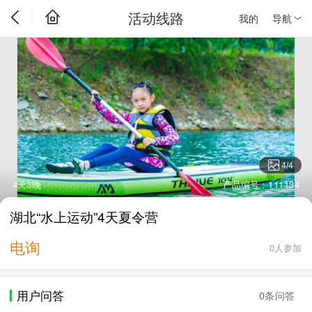
活动线路
我的
导航
4
/
4
4天3晚
产品编号：111134
湖北“水上运动”4天夏令营
电询
0人参加
用户问答
0条问答