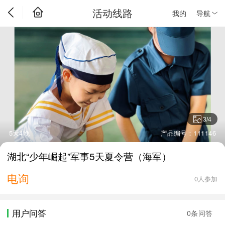
活动线路
我的
导航
3
/
4
5天4晚
产品编号：111146
湖北“少年崛起”军事5天夏令营（海军）
电询
0人参加
用户问答
0条问答