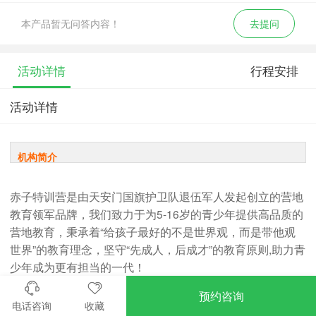
本产品暂无问答内容！
去提问
活动详情
行程安排
活动详情
机构简介
赤子特训营是由天安门国旗护卫队退伍军人发起创立的营地
教育领军品牌，我们致力于为5-16岁的青少年提供高品质的
营地教育，秉承着“给孩子最好的不是世界观，而是带他观
世界”的教育理念，坚守“先成人，后成才”的教育原则,助力青
少年成为更有担当的一代！
赤子特训营成立于2019年10月17日，旗下品牌赤子特训营
预约咨询
累计服务营员超30万+，旗下项目百校百队计划已服务30
电话咨询
收藏