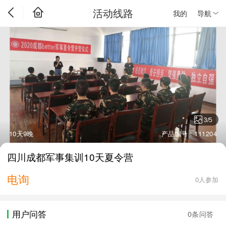
活动线路
我的
导航
3
/
5
10天9晚
产品编号：111204
四川成都军事集训10天夏令营
电询
0人参加
用户问答
0条问答