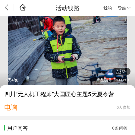
活动线路
我的
导航
3
/
4
5天4晚
产品编号：111221
四川“无人机工程师”大国匠心主题5天夏令营
电询
0人参加
用户问答
0条问答