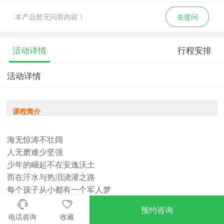
本产品暂无问答内容！
去提问
活动详情
行程安排
活动详情
课程简介
海无惊涛不壮阔
人无磨难少坚强
少年的崛起不在安逸沃土
而在汗水与热泪浇灌之路
每个孩子从小都有一个军人梦
欢乐与泪水交织，梦想与荣耀共存
预约咨询
责任与使命相融，热血与感动同在
电话咨询
收藏