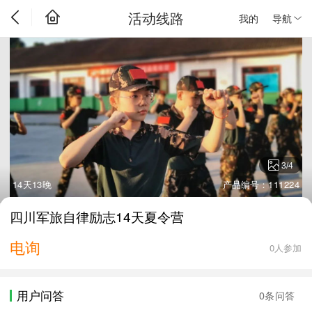
活动线路
我的
导航
3
/
4
14天13晚
产品编号：111224
四川军旅自律励志14天夏令营
电询
0人参加
用户问答
0条问答