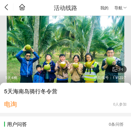
活动线路
我的
导航
3
/
4
5天4晚
产品编号：111227
5天海南岛骑行冬令营
电询
0人参加
用户问答
0条问答