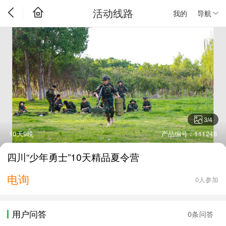
活动线路
我的
导航
3
/
4
10天9晚
产品编号：111246
四川“少年勇士”10天精品夏令营
电询
0人参加
用户问答
0条问答