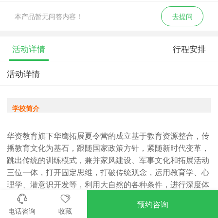
本产品暂无问答内容！
去提问
活动详情
行程安排
活动详情
学校简介
华资教育旗下华鹰拓展夏令营的成立基于教育资源整合，传
播教育文化为基石，跟随国家政策方针，紧随新时代变革，
跳出传统的训练模式，兼并家风建设、军事文化和拓展活动
三位一体，打开固定思维，打破传统观念，运用教育学、心
理学、潜意识开发等，利用大自然的各种条件，进行深度体
验和剖析；根据客户需求定制活动方案，专项解决客户问
预约咨询
题，让营员们感受到自己、战友、团队和国家博爱的力量，
电话咨询
收藏