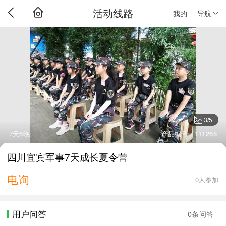
活动线路
我的
导航
3
/
5
7天6晚
产品编号：111268
四川宜宾军事7天成长夏令营
电询
0人参加
用户问答
0条问答