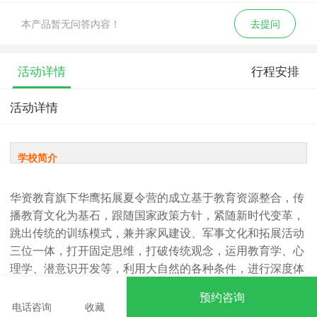
本产品暂无问答内容！
去提问
活动详情
行程安排
活动详情
学校简介
华资教育旗下华鹰拓展夏令营的成立基于教育资源整合，传
播教育文化为基石，跟随国家政策方针，紧随新时代变革，
跳出传统的训练模式，兼并家风建设、军事文化和拓展活动
三位一体，打开固定思维，打破传统观念，运用教育学、心
理学、潜意识开发等，利用大自然的各种条件，进行深度体
验和剖析；根据客户需求定制活动方案，专项解决客户问
预约咨询
题，让营员们感受到自己、战友、团队和国家博爱的力量，
电话咨询
收藏