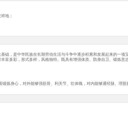
发祥地；
众基础，是中华民族在长期劳动生活与斗争中逐步积累和发展起来的一项
容丰富多彩，形式多样，风格独特。既具有增强体质、防身自卫、锻炼意
全面锻炼身心，对外能够强筋骨、利关节、壮体魄，对内能够通经脉、理脏