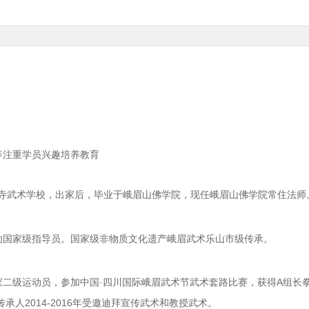
等注重学员兴趣培养教育
少林寺武术学校，出家后，毕业于峨眉山佛学院，现任峨眉山佛学院常住法师
功国家级指导员。国家级非物质文化遗产峨眉武术乐山市级传承。
二级运动员，参加中国·四川国际峨眉武术节武术套路比赛，获得A组长
人2014-2016年受邀迪拜宣传武术和教授武术。