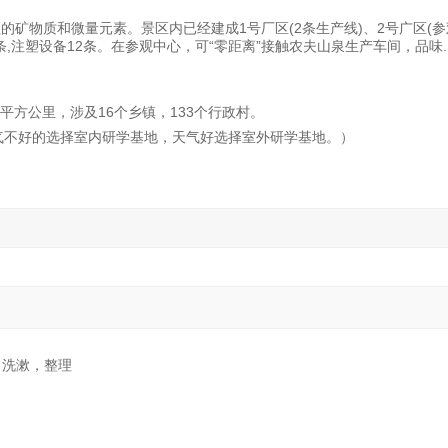
矿物质和微量元素。景区内已经建成1号厂区(2条生产线)、2号广区(参观中
饮料线z条,注塑设备12条。在参观中心，可“零距离”接触农夫山泉生产车间，
平方公里，涉及16个乡镇，133个行政村。
气不好的选择室内研学基地，天气好选择室外研学基地。）
起床，洗漱，整理