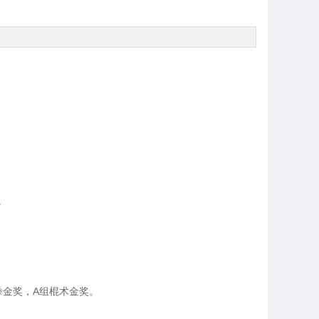
。
拳金奖，A组棍术金奖。