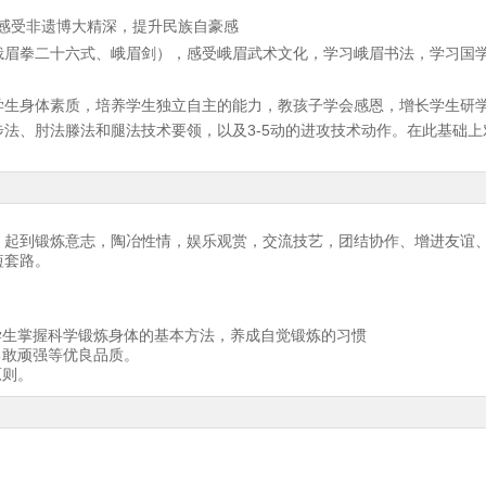
性/感受非遗博大精深，提升民族自豪感
峨眉拳二十六式、峨眉剑），感受峨眉武术文化，学习峨眉书法，学习国
学生身体素质，培养学生独立自主的能力，教孩子学会感恩，增长学生研
法、肘法滕法和腿法技术要领，以及3-5动的进攻技术动作。在此基础
，起到锻炼意志，陶冶性情，娱乐观赏，交流技艺，团结协作、增进友谊
短套路。
。
学生掌握科学锻炼身体的基本方法，养成自觉锻炼的习惯
勇敢顽强等优良品质。
原则。