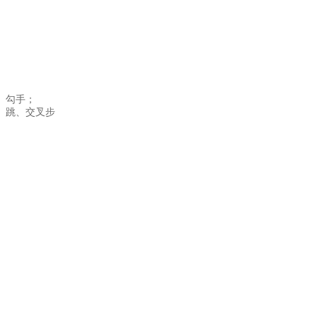
、勾手；
、跳、交叉步