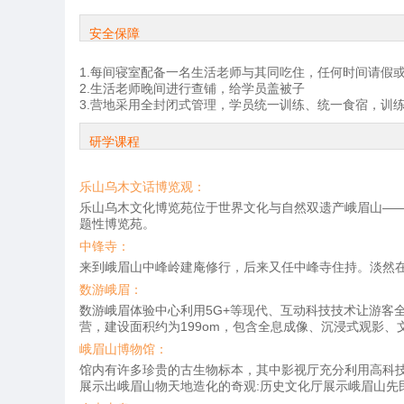
安全保障
1.每间寝室配备一名生活老师与其同吃住，任何时间请假
2.生活老师晚间进行查铺，给学员盖被子
3.营地采用全封闭式管理，学员统一训练、统一食宿，训
研学课程
乐山乌木文话博览观：
乐山乌木文化博览苑位于世界文化与自然双遗产峨眉山—
题性博览苑。
中锋寺：
来到峨眉山中峰岭建庵修行，后来又任中峰寺住持。淡然在
数游峨眉：
数游峨眉体验中心利用5G+等现代、互动科技技术让游客
营，建设面积约为199om，包含全息成像、沉浸式观影
峨眉山博物馆：
馆内有许多珍贵的古生物标本，其中影视厅充分利用高科
展示出峨眉山物天地造化的奇观:历史文化厅展示峨眉山先