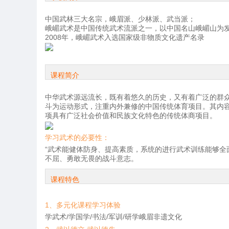
中国武林三大名宗，峨眉派、少林派、武当派；
峨嵋武术是中国传统武术流派之一，以中国名山峨嵋山为
2008年，峨嵋武术入选国家级非物质文化遗产名录
课程简介
中华武术源远流长，既有着悠久的历史，又有着广泛的群
斗为运动形式，注重内外兼修的中国传统体育项目。其内
项具有广泛社会价值和民族文化特色的传统体商项目。
学习武术的必要性：
“武术能健体防身、提高素质，系统的进行武术训练能够
不屈、勇敢无畏的战斗意志。
课程特色
1、多元化课程学习体验
学武术/学国学/书法/军训/研学峨眉非遗文化