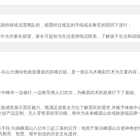
或因特殊情况需离队的，都需经过规定的手续或在教官的陪同下进行；
练中允许家长探望，家长可提前与生活老师电话联系，了解孩子生活和训
—乐山大佛绿色旅游通道的苏稽古镇，是一座以乌木雕刻艺术为主要内容
中峰寺一边修行,一边教导僧人们武功，为峨眉武术的发展打下了基础。
全面感受展示景区魅力。既满足游客全方位了解景区的需求,并赋予体验中
、文创产品定制、无人零售系统等功能，将作为未来峨眉山全域旅游端品牌
技手段,勾画峨眉山八亿年三起三落的沉浮；地质厅展示峨眉山古老神奇的
民勤劳、智慧、艰辛创业的历史文化遗存。