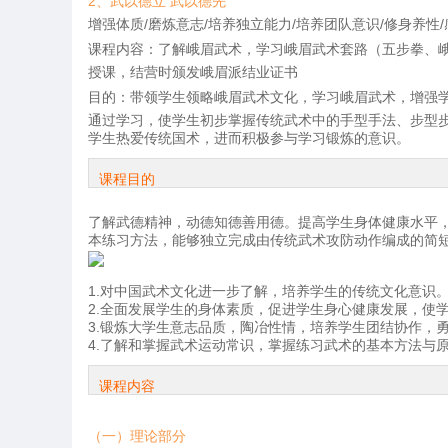
2、武以德立 武以德先
增强体质/磨炼意志/培养独立能力/培养团队意识/修身养
课程内容：
了解峨眉武术，学习峨眉武术套路（五步拳、
授课，结营时颁发峨眉派结业证书
目的：
带领学生领略峨眉武术文化，学习峨眉武术，增强
通过学习，使学生初步掌握传统武术中的手型手法、步型步
学生热爱传统国术，进而积极参与学习锻炼的意识。
课程目的
了解武德精神，动德知德善用德。提高学生身体健康水平
本练习方法，能够独立完成由传统武术攻防动作编成的简
1.对中国武术文化进一步了解，培养学生的传统文化意识
2.全面发展学生的身体素质，促进学生身心健康发展，使
3.锻炼大学生意志品质，陶冶性情，培养学生团结协作，
4.了解和掌握武术运动常识，掌握练习武术的基本方法与
课程内容
（一）理论部分