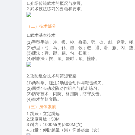
1.介绍传统武术的概况与发展。
2.武术技法练习的要领和要求。
（二）技术部分
1.武术基本技术
(1)手型手法：冲、掼、抄、鞭拳、劈、砍、刺、穿掌、搂
(2)步型：弓、马、仆、虚、歌；进、退、滑、撇、闪、垫
(3)腿法：弹、蹬、踢、勾、扫腿；
(4)肘膝法：摆、顶、砸时，顶、撞膝。
2.攻防组合技术与简短套路
(1)两种拳、腿法2动组合动作与靶击练习。
(2)四类4-5动攻防动作组合与靶击练习。
(3)防守技术：闪防、格挡防，防守反击。
(4)拳术简短套路。
（三）身体素质
1.跳跃：立定跳远
2.速度灵敏：50M
3.耐力：1000M(男)/800M(女)
4.力量：仰卧起坐（男）仰卧起坐（女）