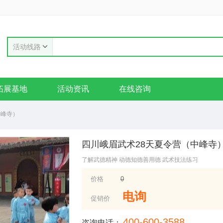
活动线路
拓展基地
活动资讯
在线咨询
中峰寺）
四川峨眉武术28天夏令营（中峰寺
了解武德精神 动德知德善用德 武术技法练习
价格
0
电询
促销价
400-600-3588
咨询电话：