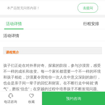
本产品暂无问答内容！
去提问
活动详情
行程安排
活动详情
课程简介
孩子们正处在对外界好奇、探索的阶段，参与沙漠营，感受
不一样的成长和改变。每一个家长都需要一个不一样的环境
和孩子相处，沙漠夏令营给你一次人生中意义深刻的旅行，
也会是亲子间一辈子的回忆和财富。在不断行走中铸就“勇
气”，磨练“信念”；在穿越的过程中培养孩子不断发现问题、
解决问题的能力；让孩子们有足够的“勇气”和“信念”面对生
预约咨询
活！
电话咨询
收藏