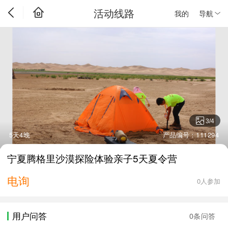
活动线路
我的
导航
3
/
4
5天4晚
产品编号：111294
宁夏腾格里沙漠探险体验亲子5天夏令营
电询
0人参加
用户问答
0条问答