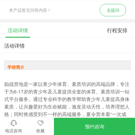
本产品暂无问答内容！
去提问
活动详情
行程安排
活动详情
学校简介
励战营地是一家以青少年体育、素质培训的高端品牌，专注
于为6-17岁的青少年及儿童提供全套的体育、素质培训一站
式平台服务。通过专业科学的教学帮助青少年儿童提高身体
素质，让兴趣爱好为生命赋能，激发灵动天性，培养理想人
格；同时将感受到不一样的高端服务，夏令营本着“一次成
为客户，一生为您服务”的宗旨，解决您和孩子的后顾之
预约咨询
忧。（培训的是技能 享受的是服务 感受的是乐趣）。主要
电话咨询
收藏