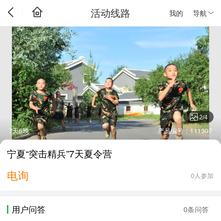
活动线路
我的
导航
2
/
4
7天6晚
产品编号：111307
宁夏“突击精兵”7天夏令营
电询
0人参加
用户问答
0条问答