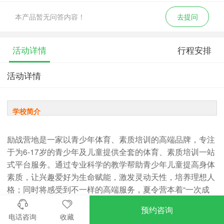
本产品暂无问答内容！
去提问
活动详情
行程安排
活动详情
学校简介
励战营地是一家以青少年体育、素质培训的高端品牌，专注
于为6-17岁的青少年及儿童提供全套的体育、素质培训一站
式平台服务。通过专业科学的教学帮助青少年儿童提高身体
素质，让兴趣爱好为生命赋能，激发灵动天性，培养理想人
格；同时将感受到不一样的高端服务，夏令营本着“一次成
为客户，一生为您服务”的宗旨，解决您和孩子的后顾之
预约咨询
忧。（培训的是技能 享受的是服务 感受的是乐趣）。主要
电话咨询
收藏