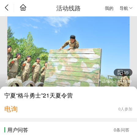
活动线路
我的
导航
3
/
5
21天20晚
产品编号：111309
宁夏“格斗勇士”21天夏令营
电询
0人参加
用户问答
0条问答