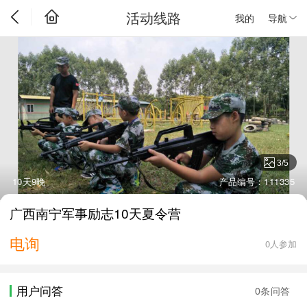
活动线路
我的
导航
3
/
5
10天9晚
产品编号：111335
广西南宁军事励志10天夏令营
电询
0人参加
用户问答
0条问答