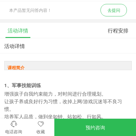
本产品暂无问答内容！
去提问
活动详情
行程安排
活动详情
课程简介
1、军事技能训练
增强孩子自我约束能力，对时间进行合理规划。
让孩子养成良好行为习惯，改掉上网/游戏沉迷等不良习
惯。
培养军人品质，做到坐如钟、站如松、行如风。
预约咨询
电话咨询
收藏
2、军事拓展训练