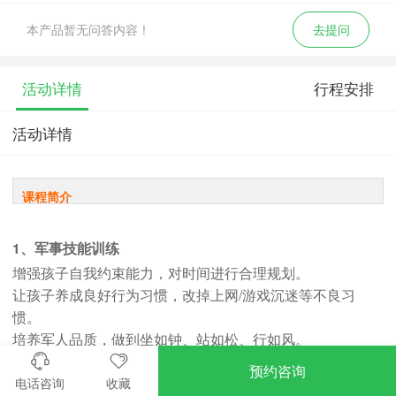
本产品暂无问答内容！
去提问
活动详情
行程安排
活动详情
课程简介
1、军事技能训练
增强孩子自我约束能力，对时间进行合理规划。
让孩子养成良好行为习惯，改掉上网/游戏沉迷等不良习
惯。
培养军人品质，做到坐如钟、站如松、行如风。
预约咨询
电话咨询
收藏
2、军事拓展训练