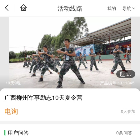
活动线路
我的
导航
3
/
5
10天9晚
产品编号：111345
广西柳州军事励志10天夏令营
电询
0人参加
用户问答
0条问答