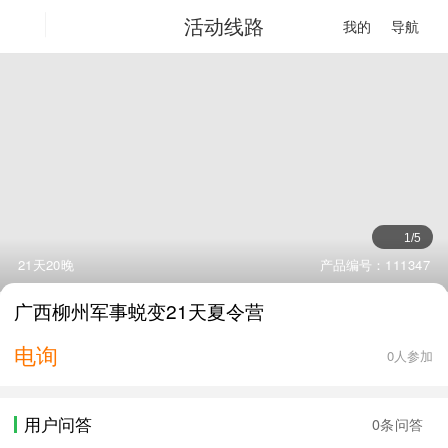
活动线路
我的
导航
1
/
5
21天20晚
产品编号：111347
广西柳州军事蜕变21天夏令营
电询
0人参加
用户问答
0条问答