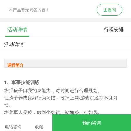
本产品暂无问答内容！
去提问
活动详情
行程安排
活动详情
课程简介
1、军事技能训练
增强孩子自我约束能力，对时间进行合理规划。
让孩子养成良好行为习惯，改掉上网/游戏沉迷等不良习
惯。
培养军人品质，做到坐如钟、站如松、行如风。
预约咨询
电话咨询
收藏
2、军事拓展训练