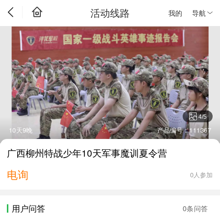
活动线路
我的
导航
4
/
5
10天9晚
产品编号：111367
广西柳州特战少年10天军事魔训夏令营
电询
0人参加
用户问答
0条问答