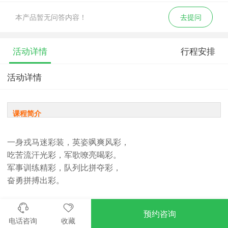
本产品暂无问答内容！
去提问
活动详情
行程安排
活动详情
课程简介
一身戎马迷彩装，英姿飒爽风彩，
吃苦流汗光彩，军歌嘹亮喝彩。
军事训练精彩，队列比拼夺彩，
奋勇拼搏出彩。
广西西点是全国知名专业从事夏令营活动机构。广西西点少
预约咨询
年军事夏令营拥有良好的品牌形象，专业的教官队伍，丰富
电话咨询
收藏