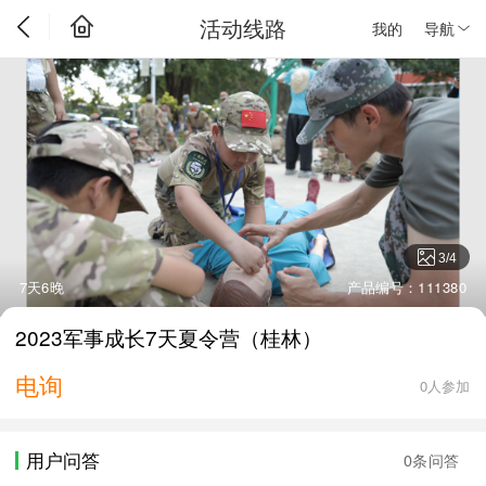
活动线路
我的
导航
3
/
4
7天6晚
产品编号：111380
2023军事成长7天夏令营（桂林）
电询
0人参加
用户问答
0条问答