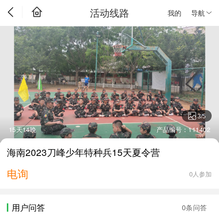
活动线路
我的
导航
3
/
5
15天14晚
产品编号：111402
海南2023刀峰少年特种兵15天夏令营
电询
0人参加
用户问答
0条问答