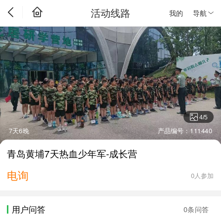
活动线路
我的
导航
4
/
5
7天6晚
产品编号：111440
青岛黄埔7天热血少年军-成长营
电询
0人参加
用户问答
0条问答