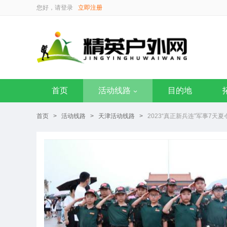
您好，请
登录
立即注册
首页
活动线路
目的地
首页
>
活动线路
>
天津活动线路
>
2023“真正新兵连”军事7天夏令