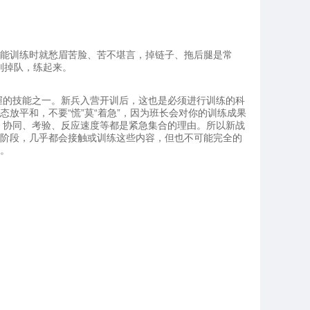
体能训练时就愁眉苦脸、苦不堪言，掉链子、拖后腿是常
别掉队，练起来。
握的技能之一。新兵入营开训后，这也是必须进行训练的科
放平和，不要“慌”莫“着急”，因为班长会对你的训练成果
、协同、考验、反应速度等都是紧急集合的理由。所以新战
练阶段，几乎都会接触或训练这些内容，但也不可能完全的
的。