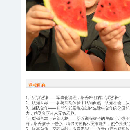
课程目的
1、组织纪律——军事化管理，培养严明的组织纪律性。
2、认知世界——参与活动体验中认知自然、认知社会、认
3、团队合作——引导学员发现在团体生活中合作的价值
力，感受分享带来无穷乐趣。
4、磨砺意志，完善人格——培养训练孩子的逆商，让孩
碍，培养孩子上进心，增强抗挫折和突破能力，使个性变
5、提高自信，突破自我，激发潜能——在青山碧水间释