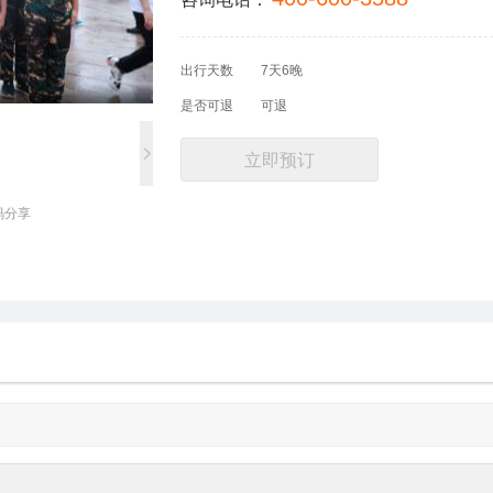
出行天数
7天6晚
是否可退
可退
立即预订
码分享