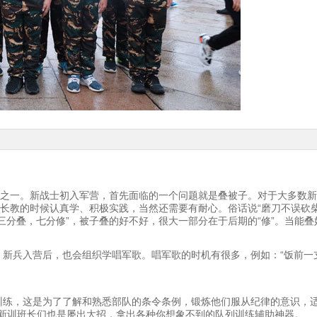
目之一。新战士初入军营，首先面临的一个问题就是叠被子。对于大多数
长教的时候认真学、积极实践，当然还需要有耐心。俗话说“磨刀不误砍柴
三分叠，七分修”，被子叠的好不好，很大一部分在于后期的“修”。当能
新兵入营后，也会组织学唱军歌。唱军歌的时机有很多，例如：“饭前一
训练，这是为了了解和熟悉部队的条令条例，锻炼他们服从纪律的意识，
题，新训班长们也是屡出大招，拿出各种你想象不到的队列训练辅助神器。