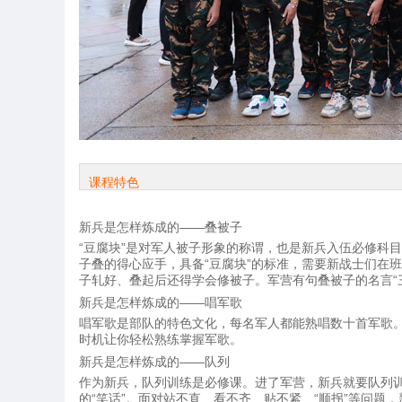
课程特色
新兵是怎样炼成的——叠被子
“豆腐块”是对军人被子形象的称谓，也是新兵入伍必修科
子叠的得心应手，具备“豆腐块”的标准，需要新战士们在班
子轧好、叠起后还得学会修被子。军营有句叠被子的名言“
新兵是怎样炼成的——唱军歌
唱军歌是部队的特色文化，每名军人都能熟唱数十首军歌。
时机让你轻松熟练掌握军歌。
新兵是怎样炼成的——队列
作为新兵，队列训练是必修课。进了军营，新兵就要队列
的“笑话”。面对站不直、看不齐、贴不紧、“顺拐”等问