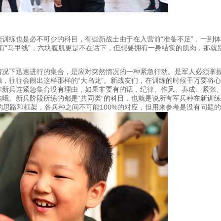
训练也是必不可少的科目，有些新战士由于在入营前“准备不足”，一到
拥有“马甲线”，六块腹肌更是不在话下，但想要拥有一身结实的肌肉，那就
情况下迅速进行的集合，是应对突然情况的一种紧急行动。是军人必须掌
，往往会闹出这样那样的“大乌龙”。新战友们，在训练的时候千万要将心态
你新兵连紧急集合没有理由，如果非要有的话，纪律、作风、养成、紧张
哦。新兵阶段所练的都是“共同类”的科目，也就是说所有军兵种在新训
的思路和框架，各兵种之间不可能100%的对应，但用来参考是没有问题