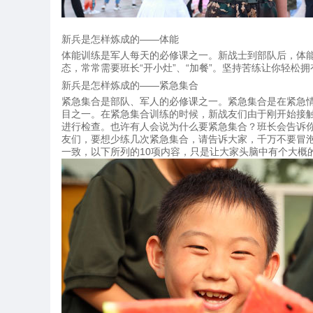
新兵是怎样炼成的——体能
体能训练是军人每天的必修课之一。新战士到部队后，体能
态，常常需要班长“开小灶”、“加餐”。坚持苦练让你轻松
新兵是怎样炼成的——紧急集合
紧急集合是部队、军人的必修课之一。紧急集合是在紧急
目之一。在紧急集合训练的时候，新战友们由于刚开始接触
进行检查。也许有人会说为什么要紧急集合？班长会告诉
友们，要想少练几次紧急集合，请告诉大家，千万不要冒泡
一致，以下所列的10项内容，只是让大家头脑中有个大概