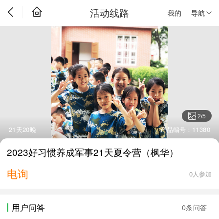
活动线路
我的
导航
2
/
5
21天20晚
产品编号：11380
2023好习惯养成军事21天夏令营（枫华）
电询
0人参加
用户问答
0条问答