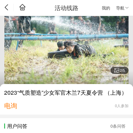
活动线路
我的
导航
2
/
5
7天6晚
产品编号：11398
2023“气质塑造”少女军官木兰7天夏令营 （上海）
电询
0人参加
用户问答
0条问答