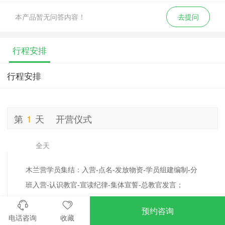
本产品暂无问答内容！
去提问
行程安排
行程安排
第
1
天
开营仪式
全天
木兰营学员集结：入营-点名-发放物资-学员组建编制-分
班入营-认识教官-宣读纪律-集体宣誓-总教官发言；
开营仪式（开训动员）： 任命各级训导人员并授旗仪式
预约咨询
集体宣誓承诺，教官、学员发言；
电话咨询
收藏