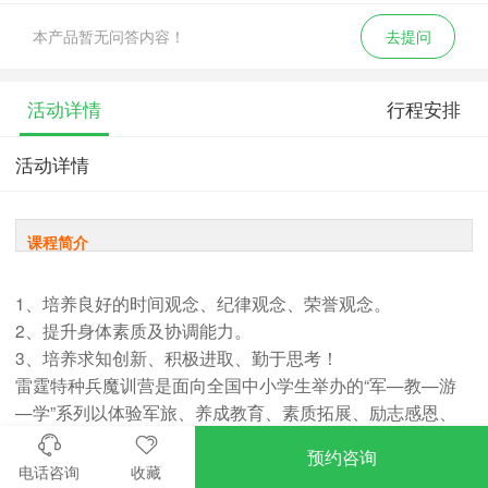
本产品暂无问答内容！
去提问
活动详情
行程安排
活动详情
课程简介
1、培养良好的时间观念、纪律观念、荣誉观念。
2、提升身体素质及协调能力。
3、培养求知创新、积极进取、勤于思考！
雷霆特种兵魔训营是面向全国中小学生举办的“军—教—游
—学”系列以体验军旅、养成教育、素质拓展、励志感恩、
心智培养、科技游学为主题的体验式军旅励志活动。烈火雷
预约咨询
霆夏令营以独特的课程体系和专业服务，深受家长和孩子喜
电话咨询
收藏