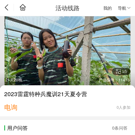
活动线路
我的
导航
3
/
5
21天20晚
产品编号：11413
2023雷霆特种兵魔训21天夏令营
电询
0人参加
用户问答
0条问答