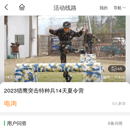
活动线路
我的
导航
4
/
5
14天13晚
产品编号：11419
2023猎鹰突击特种兵14天夏令营
电询
0人参加
用户问答
0条问答