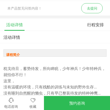
本产品暂无问答内容！
去提问
活动详情
行程安排
活动详情
课程简介
枕戈待旦，蓄势待发，所向睥睨，少年神兵！少年特种兵，
就怕你不行！
这里，
没有温暖的环境，只有残酷的训练与未知的野外生存...
没有睡到自然醒的懒虫，只有早已整装待发的特种神鹰...
没有自私自利的小王子、小公主，只有为了任务为了部队奉
预约咨询
献的尖锐精英...
电话咨询
收藏