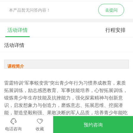
本产品暂无问答内容！
去提问
活动详情
行程安排
活动详情
课程简介
雷霆特训“军事蜕变营”突出青少年行为习惯养成教育，素质
拓展训练，励志感恩教育、军事技能培养，心智拓展训练，
锻炼青少年生存技能及抗挫能力，强化探索精神与创新意
识，启发想象力与创造力，磨炼意志、拓展思维、挖掘潜
能，塑造坚毅刚强、果敢决断的军人品质，培养青少年能吃
苦、有担当、敢于拼搏的军事作风。塑造坚强、刚毅、守
预约咨询
纪、紧张、服从的军人品质，培养讲形象、爱卫生、懂礼
电话咨询
收藏