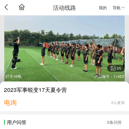
活动线路
我的
导航
3
/
5
17天16晚
产品编号：11422
2023军事蜕变17天夏令营
电询
0人参加
用户问答
0条问答