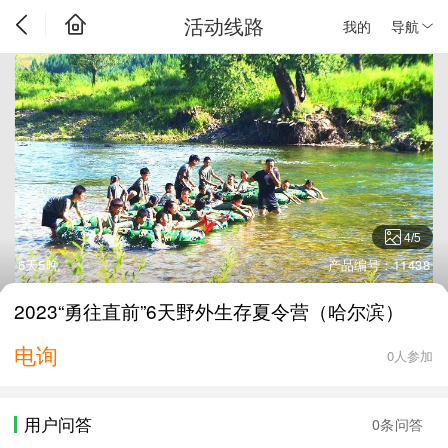
活动线路
我的
导航
4
/
5
6天5晚
产品编号：11438
2023“勇往直前”6天野外生存夏令营（哈尔滨）
电询
0人参加
用户问答
0条问答