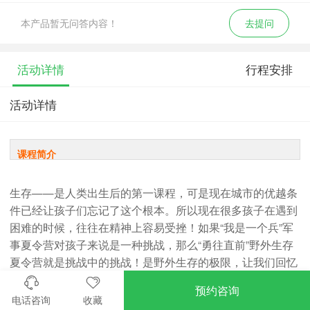
本产品暂无问答内容！
去提问
活动详情
行程安排
活动详情
课程简介
生存——是人类出生后的第一课程，可是现在城市的优越条
件已经让孩子们忘记了这个根本。所以现在很多孩子在遇到
困难的时候，往往在精神上容易受挫！如果“我是一个兵”军
事夏令营对孩子来说是一种挑战，那么“勇往直前”野外生存
夏令营就是挑战中的挑战！是野外生存的极限，让我们回忆
过去、思索未来、冥想自我！让我们在面对生存的压力、激
预约咨询
发个人的潜能！让我们亲身体验“原始人与现代人”生存的共
电话咨询
收藏