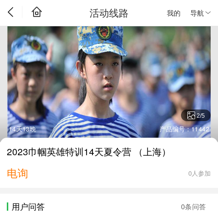
活动线路
我的
导航
2
/
5
14天13晚
产品编号：11442
2023巾帼英雄特训14天夏令营 （上海）
电询
0人参加
用户问答
0条问答