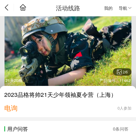
活动线路
我的
导航
2
/
6
21天20晚
产品编号：11462
2023品格将帅21天少年领袖夏令营（上海）
电询
0人参加
用户问答
0条问答