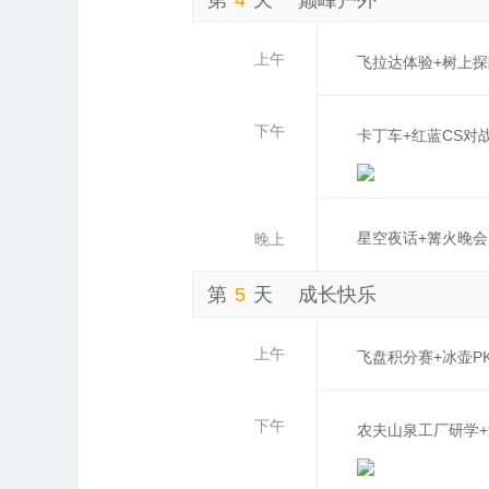
上午
飞拉达体验+树上探
下午
卡丁车+红蓝CS对
星空夜话+篝火晚会
晚上
第
5
天
成长快乐
上午
飞盘积分赛+冰壶P
下午
农夫山泉工厂研学