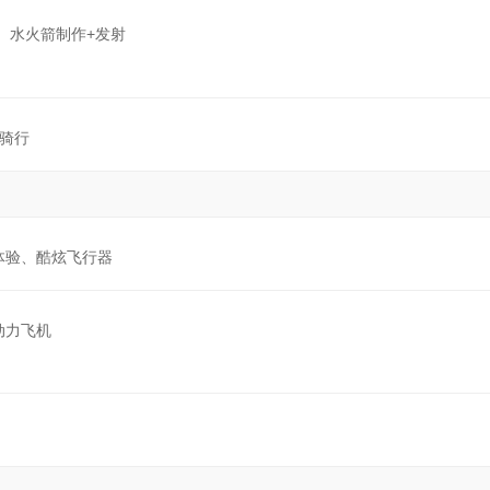
 水火箭制作+发射
湖骑行
体验、酷炫飞行器
动力飞机