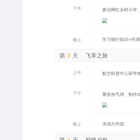
下午
参访网红乡村小学、
学习骑行知识+环
晚上
第
3
天
飞享之旅
上午
航空科普中心研学
下午
乘坐热气球、制作
泳池大作战
晚上
第
4
天
巅峰户外