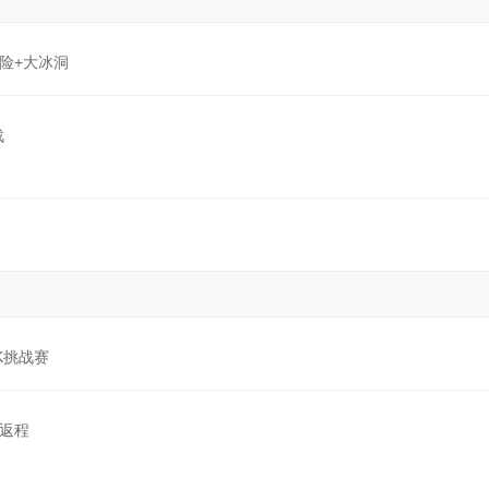
险+大冰洞
战
K挑战赛
+返程