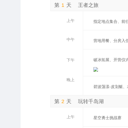
第
1
天
王者之旅
上午
指定地点集合、前
中午
营地用餐、分房入
破冰拓展、开营仪
下午
晚上
碧波荡漾-皮划艇、
第
2
天
玩转千岛湖
上午
星空勇士挑战赛