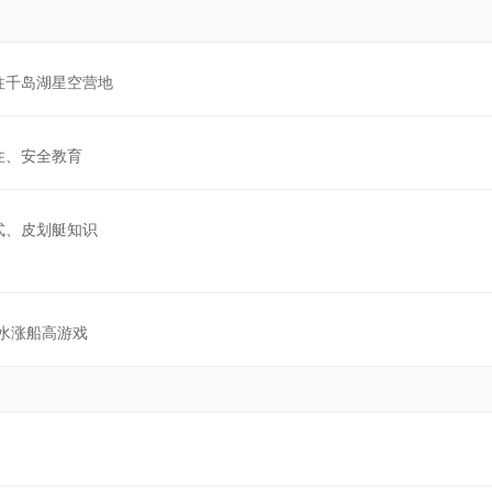
往千岛湖星空营地
住、安全教育
式、皮划艇知识
水涨船高游戏