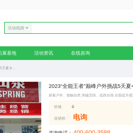
活动线路
拓展基地
活动资讯
在线咨询
天夏令...
2023“全能王者”巅峰户外挑战5天
探索户外、接触自然 突破恐惧、战胜自我 全面提升
价格
0
电询
促销价
400-600-3588
咨询电话：