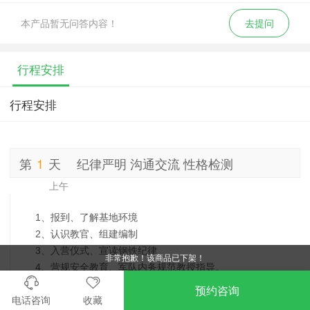
本产品暂无问答内容！
去提问
行程安排
行程安排
第
1
天
纪律严明 沟通交流 性格检测
上午
1、报到、了解基地环境
2、认识教官、组建编制
3、入营仪式、宣读钢铁纪律
非常抱歉！该商品已下架！
4、营规安全教育、军队内务规范教授指导。
预约咨询
下午
电话咨询
收藏