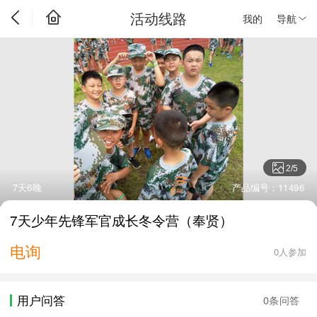
活动线路
我的
导航
2
/
5
7天6晚
产品编号：11496
7天少年先锋军官成长冬令营（奉贤）
电询
0人参加
用户问答
0条问答