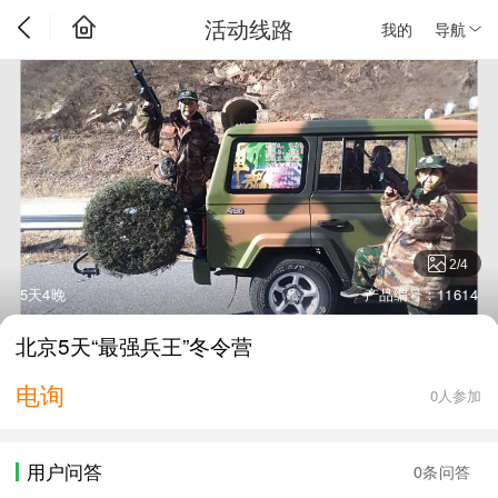
活动线路
我的
导航
2
/
4
5天4晚
产品编号：11614
北京5天“最强兵王”冬令营
电询
0人参加
用户问答
0条问答