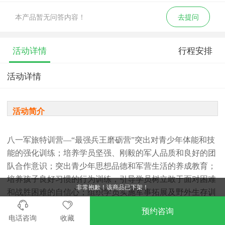
本产品暂无问答内容！
去提问
活动详情
行程安排
活动详情
活动简介
八一军旅特训营—“最强兵王磨砺营”突出对青少年体能和技
能的强化训练；培养学员坚强、刚毅的军人品质和良好的团
队合作意识；突出青少年思想品德和军营生活的养成教育；
培养孩子良好习惯的行为训练，引导学员树立敢于面对困难
非常抱歉！该商品已下架！
和战胜困难的自信心；组织学员实施军事拓展及野外生存训
练，增强其抗挫和适应能力，启发责任意识和感恩之
预约咨询
电话咨询
收藏
心。“最强兵王特训营”通过组织丰富多彩的益智游戏，拓展