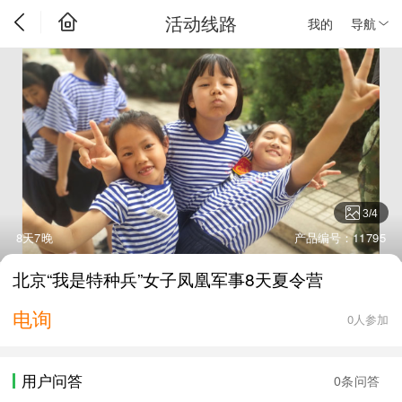
活动线路
我的
导航
3
/
4
8天7晚
产品编号：11795
北京“我是特种兵”女子凤凰军事8天夏令营
电询
0人参加
用户问答
0条问答