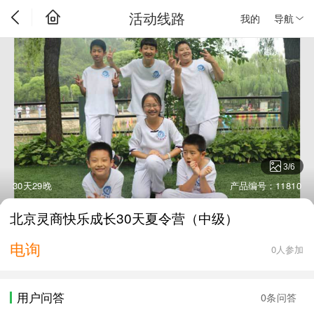
活动线路
我的
导航
3
/
6
30天29晚
产品编号：11810
北京灵商快乐成长30天夏令营（中级）
电询
0人参加
用户问答
0条问答