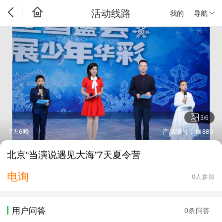
活动线路
我的
导航
3
/
6
7天6晚
产品编号：11880
北京“当演说遇见大海”7天夏令营
电询
0人参加
用户问答
0条问答