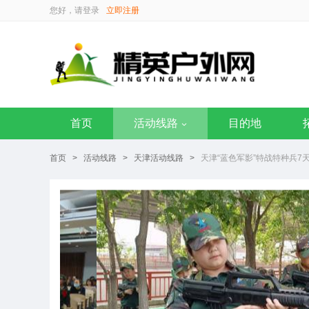
您好，请
登录
立即注册
首页
活动线路
目的地
首页
>
活动线路
>
天津活动线路
>
天津“蓝色军影”特战特种兵7