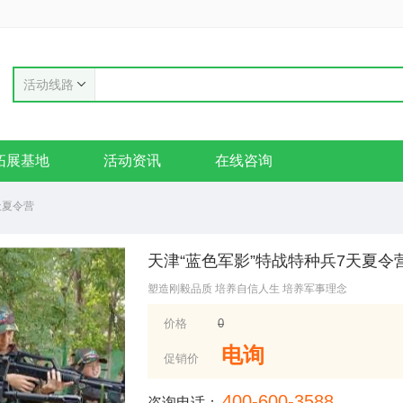
活动线路
拓展基地
活动资讯
在线咨询
天夏令营
天津“蓝色军影”特战特种兵7天夏令
塑造刚毅品质 培养自信人生 培养军事理念
价格
0
电询
促销价
400-600-3588
咨询电话：