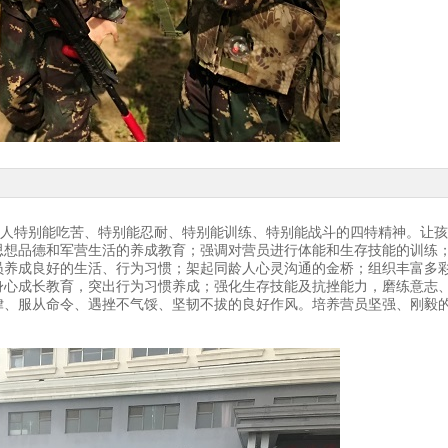
军人特别能吃苦、特别能忍耐、特别能训练、特别能战斗的四特精神。让
思想品德和军营生活的养成教育；强调对营员进行体能和生存技能的训练
员养成良好的生活、行为习惯；架起同龄人心灵沟通的金桥；组织丰富多
身心成长教育，突出行为习惯养成；强化生存技能及抗挫能力，磨练意志
律、服从命令、遇挫不气馁、坚韧不拔的良好作风。培养营员坚强、刚毅