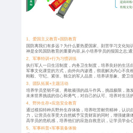
1、爱国主义教育+国防教育
国防离我们有多远？为什么要热爱国家、刻苦学习文化知
神是全民国防教育的重要内容,从小培养学员的报国之志;通
2、军事特训+行为习惯训练
执行军人一日生活制度，内务卫生制度，培养良好的生活自
军事文化课堂的方式，由外向内渗透，彻底解决内心不良
刚毅、守纪、紧张、独立的军人品质，培养讲形象、爱卫
3、团队拓展+主题活动
培养学员坚韧不拔、勇敢顽强的战斗作风，挑战极限，激
未来世界挑战的信心和勇气，对自己的认可、培养对生活
4、野外生存+应急安全教育
通过模拟特种兵野外生存体验，培养吃苦耐劳精神，认识
力，让营员在享受大自然赋予宝贵财富的同时，增强健康
高学员的危机感，培养他们的应急自救意识，让学员学会心
5、军事科普+军事装备体验