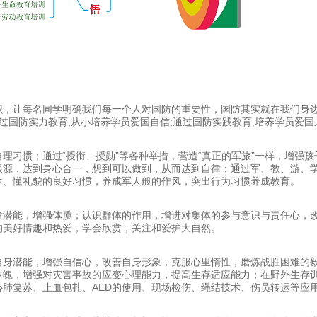
识，让每名同学明确我们每一个人对国防的重要性，国防其实就在我们身边
过国防实力教育,从小培养学员爱国自信;通过国防实践教育,培养学员爱国
理习惯；通过“授衔、授勋”等各种举措，营造“真正的军旅”一样，增强
根源，达到身心合一，想到可以做到，从而达到自律；通过军、教、游、
生、懂礼貌的良好习惯，养成军人般的作风，突出行为习惯养成教育。
发潜能，增强体质；认识群体的作用，增进对集体的参与意识与责任心，
的美好情趣和热爱，学会欣赏，关注和爱护大自然。
自身潜能，增强自信心，改善自身形象，克服心里惰性，磨炼战胜困难的
体魄，增强对灾害事故的应变心理能力，提高生存适应能力；在野外生存
肺复苏、止血包扎、AED的使用、现场检伤、绳结技术、伤员转运等应