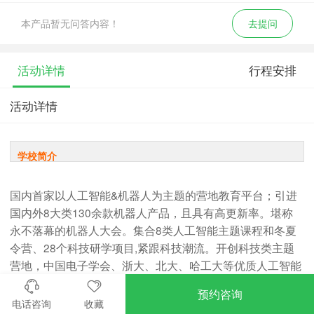
本产品暂无问答内容！
去提问
活动详情
行程安排
活动详情
学校简介
国内首家以人工智能&机器人为主题的营地教育平台；引进
国内外8大类130余款机器人产品，且具有高更新率。堪称
永不落幕的机器人大会。集合8类人工智能主题课程和冬夏
令营、28个科技研学项目,紧跟科技潮流。开创科技类主题
营地，中国电子学会、浙大、北大、哈工大等优质人工智能
教学产品展示体验基地。国际领先的优必选、makeblock等
预约咨询
机器人厂家直供合作。产品丰富、课程全面、专业师资、环
电话咨询
收藏