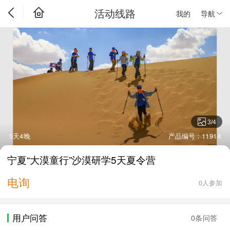
活动线路
我的
导航
3
/
4
5天4晚
产品编号：11914
宁夏“大漠童行”沙漠研学5天夏令营
电询
0人参加
用户问答
0条问答