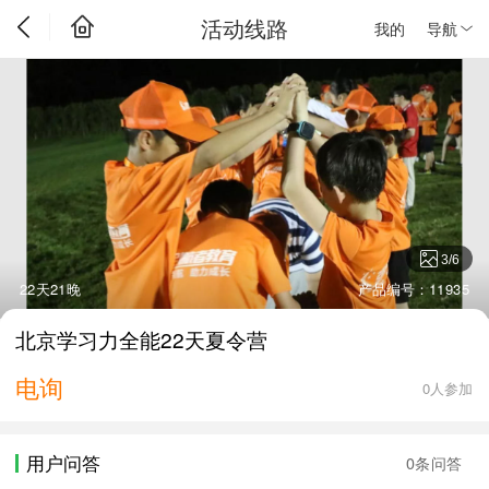
活动线路
我的
导航
3
/
6
22天21晚
产品编号：11935
北京学习力全能22天夏令营
电询
0人参加
用户问答
0条问答