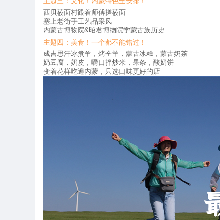
主题三：文化！内蒙特色全安排！
西贝莜面村跟着师傅搓莜面
塞上老街手工艺品采风
内蒙古博物院&昭君博物院学蒙古族历史
主题四：美食！一个都不能错过！
成吉思汗冰煮羊，烤全羊，蒙古冰糕，蒙古奶茶
奶豆腐，奶皮，嚼口拌炒米，果条，酸奶饼
变着花样吃遍内蒙，只选口味更好的店