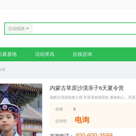
活动线路
拓展基地
活动资讯
在线咨询
令营
内蒙古草原沙漠亲子6天夏令营
最酷沙漠冒险骑士团 草原美食收割机 勇敢的心，草原
价格
0
电询
促销价
400-600-3588
咨询电话：