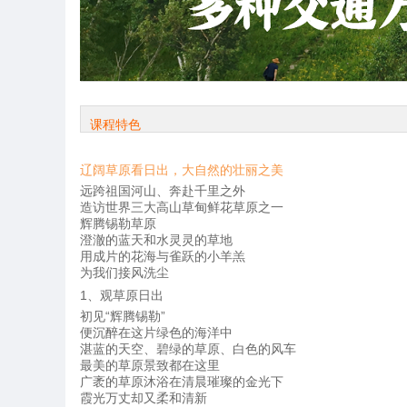
课程特色
辽阔草原看日出，大自然的壮丽之美
远跨祖国河山、奔赴千里之外
造访世界三大高山草甸鲜花草原之一
辉腾锡勒草原
澄澈的蓝天和水灵灵的草地
用成片的花海与雀跃的小羊羔
为我们接风洗尘
1、观草原日出
初见“辉腾锡勒”
便沉醉在这片绿色的海洋中
湛蓝的天空、碧绿的草原、白色的风车
最美的草原景致都在这里
广袤的草原沐浴在清晨璀璨的金光下
霞光万丈却又柔和清新