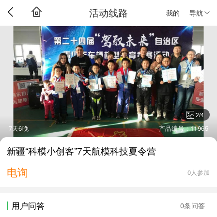
活动线路
我的
导航
2
/
4
7天6晚
产品编号：11965
新疆“科模小创客”7天航模科技夏令营
电询
0人参加
用户问答
0条问答