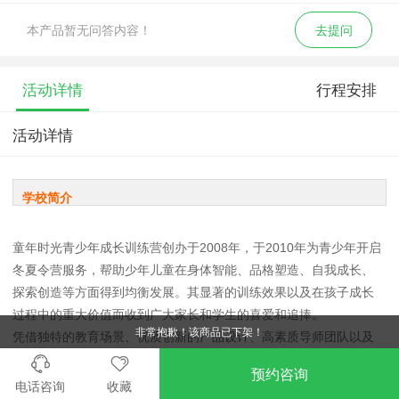
本产品暂无问答内容！
去提问
活动详情
行程安排
活动详情
学校简介
童年时光青少年成长训练营创办于2008年，于2010年为青少年开启
冬夏令营服务，帮助少年儿童在身体智能、品格塑造、自我成长、
探索创造等方面得到均衡发展。其显著的训练效果以及在孩子成长
过程中的重大价值而收到广大家长和学生的喜爱和追捧。
非常抱歉！该商品已下架！
凭借独特的教育场景、优质创新的产品设计、高素质导师团队以及
深入研发的教学方法，打开孩子心扉，传递教学理念，让成长更快
预约咨询
乐！
电话咨询
收藏