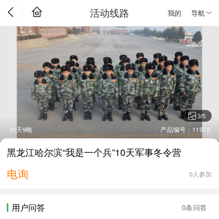
活动线路
我的
导航
3
/
5
10天9晚
产品编号：11972
黑龙江哈尔滨“我是一个兵”10天军事冬令营
电询
0人参加
用户问答
0条问答